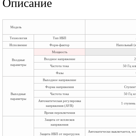
Описание
Модель
Технология
Тип ИБП
Исполнение
Форм-фактор
Напольный (е
Мощность
Входное напряжение
2
Входные
параметры
Частота тока
50 Гц ил
Фазы
Выходное напряжение
Форма напряжения
Ступенч
Выходные
Частота тока
50 Гц и
параметры
Автоматическая регулировка
1 ступень
напряжения (AVR)
Время переключения
Защита от всплесков
напряжения
Автоматически выключается, есл
Защита ИБП от перегрузок