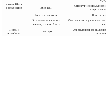
секун
Защита ИБП и
Автоматический выключател
оборудования
Вход ИБП
возвращаемый
Короткое замыкание
Немедленно
Защита телефона, факса,
Обеспечивает подавление всплес
модема, локальной сети
или
Порты и
Определение и отображение 
USB-порт
интерфейсы
напряжени